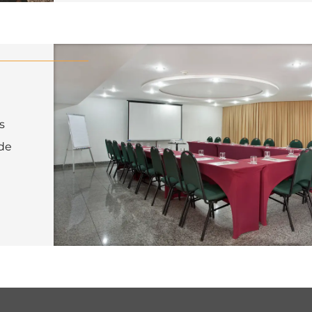
s
 de