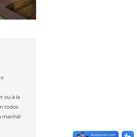
 o
 ou à la
am todos
da manhã!