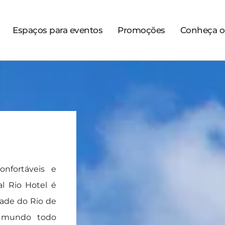
Espaços para eventos
Promoções
Conheça o
nfortáveis e
al Rio Hotel é
ade do Rio de
do mundo todo