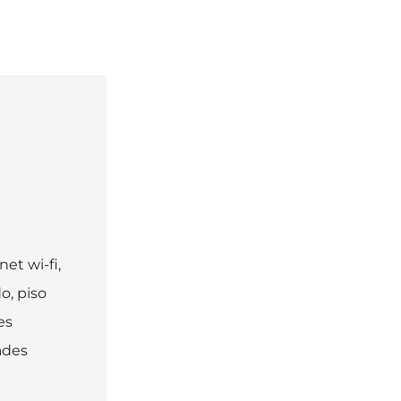
et wi-fi,
o, piso
es
ades